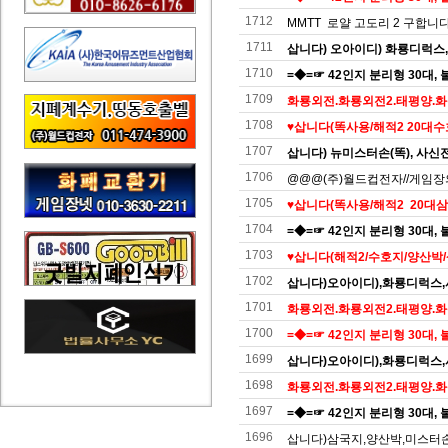
1712
MMTT 로얄 고도리 2 구합니다
1711
삽니다) 오아이디) 화룡디럭스
1710
=◆=☞ 42인지 분리형 30대, 불
1709
화룡외전.화룡외전2.태평양.화
1708
♥️삽니다(똑사용/해적2 20대
1707
삽니다) 뉴미스터손(똑), 사신전
1706
@@@(주)월드컵전자//게임장의모
1705
♥️삽니다(똑사용/해적2 20대
1704
=◆=☞ 42인지 분리형 30대, 불
1703
♥️삽니다(해적2/수호지/양산박/삼
1702
삽니다)오아이디),화룡디럭스
1701
화룡외전.화룡외전2.태평양.화룡
1700
=◆=☞ 42인지 분리형 30대, 불
1699
삽니다)오아이디),화룡디럭스
1698
화룡외전.화룡외전2.태평양.화룡
1697
=◆=☞ 42인지 분리형 30대, 불
1696
삽니다)삼국지,양산박,미스터손2