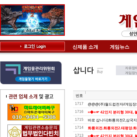
신제품 소개
게임뉴스
자유장터
게임장넷
번호
1717
@@@(주)월드컵전자//게임장의모
1716
=◆=☞ 42인지 분리형 30대, 불
1715
바로 삽니다)화룡외전2,삼국지,
1714
화룡외전.화룡외전2.태평양.화
1713
=◆=☞ 42인지 분리형 30대, 불