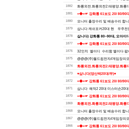
1882
화룡외전.화룡외전2.태평양.화룡디럭
1881
=◆=☞ 강화통 61보도 20/ 80/90대
1880
모니터 출장수리 및 배송수리 합
1879
삽니다 캐쉬포커20대 현 우주전함
1878
삽니다) 강화통 80~90대, 오아이
1877
=◆=☞ 강화통 61보도 20/ 80/90대
1876
32인치 엘이디 수리함 엘이다 팝
1875
@@@(주)월드컵전자//게임장의모든것
1874
화룡외전.화룡외전2.태평양.화룡디럭
1873
♥️삽니다(양산박20대/무)♥️
1872
=◆=☞ 강화통 61보도 20/ 80/90대
1871
삽니다 해적2 20대 미스터손20대
1870
=◆=☞ 강화통 61보도 20/ 80/90대
1869
화룡외전.화룡외전2.태평양.화룡디럭
1868
모니터 출장수리 및 배송수리 합
1867
@@@(주)월드컵전자//게임장의모든것
1866
=◆=☞ 강화통 61보도 20/ 80/90대