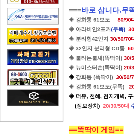
===
바로 삽니다.무
◈ 강화통 61보도
80/90
◈
아라비안2포커
(무똑)
3
◈ 분리형42인지
30/50/70
◈ 32인지 분리형
CD통
6
◈ 불타는불새(똑딱이)
30/
◈ 뉴미스터손(똑딱이)
20/
◈
강화통 (똑딱이)
30/50/
◈ 강화통 61보도(무똑)
2
◈ 더유, 천혜, 천지개벽, 
(정보장치)
20/30/50대
==똑딱이 게임==