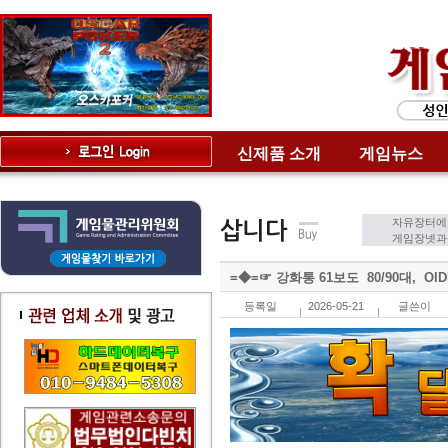
신제품 소개
게임뉴스
자유장터에
게임장넷과는
=◆=☞ 강화통 61보도 80/90대, O
등록일
2026-05-21
글쓴이