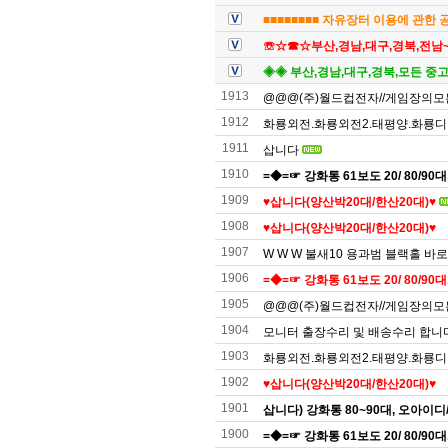
■■■■■■■■ 자유장터 이용에 관한 
☏☆☎☆부산,경남,대구,경북,전남
◈◈ 부산,경남,대구,경북,모든 중
1913
@@@(주)월드컵전자//게임장의모든것(
1912
화룡외전.화룡외전2.태평양.화룡디럭
1911
삽니다
1910
=◆=☞ 강화통 61보도 20/ 80/90대,
1909
♥️삽니다(양산박20대/한산20대)♥️
1908
♥️삽니다(양산박20대/한산20대)♥️
1907
W W W 불새10 용과범 블랙홀 바로
1906
=◆=☞ 강화통 61보도 20/ 80/90대,
1905
@@@(주)월드컵전자//게임장의모든것(
1904
모니터 출장수리 및 배송수리 합니
1903
화룡외전.화룡외전2.태평양.화룡디럭
1902
♥️삽니다(양산박20대/한산20대)♥️
1901
삽니다) 강화통 80~90대, 오아이
1900
=◆=☞ 강화통 61보도 20/ 80/90대,