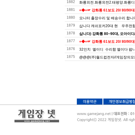
1882
화룡외전.화룡외전2.태평양.화룡디럭
1881
=◆=☞ 강화통 61보도 20/ 80/90대,
1880
모니터 출장수리 및 배송수리 합니
1879
삽니다 캐쉬포커20대 현 우주전함
1878
삽니다) 강화통 80~90대, 오아이
1877
=◆=☞ 강화통 61보도 20/ 80/90대,
1876
32인치 엘이디 수리함 엘이다 팝
1875
@@@(주)월드컵전자//게임장의모든것(