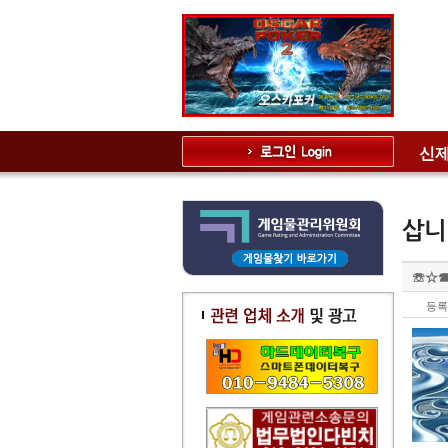
신제
☏☆☎
등록