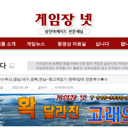
품 소개
게임뉴스
동영상 자료실
삽니다
팝
자유장터에 등록한 매물거래에 대한 법적 책임은 글쓴이와 거래당
게임장넷과는 무관합니다. 불법성, 도배성글은 경고 조치없이 삭
☆부산,경남,대구,경북,전남~중고게임기 판매/임대 전문☏☆☎☆
일
2022-01-29
글쓴이
아카데미전자