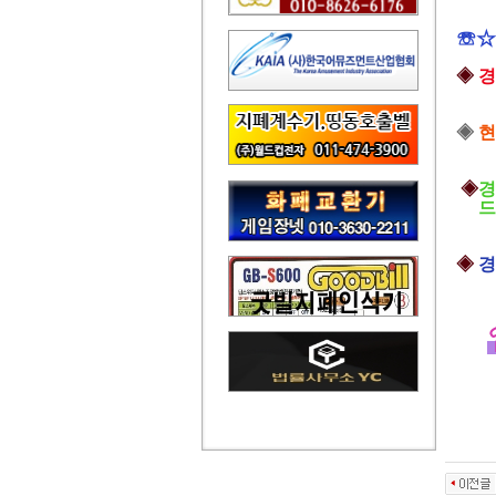
☏☆
◈
경
◈
현
◈
경
드
◈
경